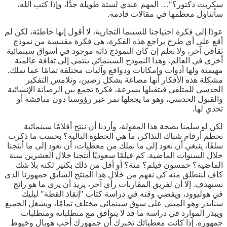
سكربت دكتور؟"… المهم عندي لستة طويلة جدًّا، وإذا كتب الله،
سأتناول معظمها في مقالات قادمة.
عودًا إلى فكرة احتياجنا للسينما التجارية، لا أقول إنها خاطئة، لكن لم
أقع على أي طرح يراجع هذه الفكرة، هي فكرة مقتبسة من نموذج
ثقافي آخر، ولا نعلم إن كان النموذج ذاته موجود في أسواق سينمائية
أخرى في العالم، وهذا النموذج السينمائي ينتمي إلى ثقافة عالمية
مهيمنة ولها أدوات وإمكانات ودوافع وآليات مختلفة تمامًا عما نملك.
مشكلة هذه الأفكار أنها مصاغة بشكل رصين، وتلامس التفكير
الحدسي للمتلقي فيتقبلها بسرعة، فكرة تجمع بين الرصانة الإنشائية
والقبول الحدسي، وهو ما يجعلها تمر عبر رؤوسنا دون مناقشة أو
تحدي لها.
لكن لو سلمنا بصحة هذا المقولة، وأردنا أن ننتج أفلامًا سينمائية
تحطم أرقام شباك التذاكر، ما هي الخطوة التالية؟ بحسب ما ذكرت
سلفًا، ينبغي أن نعود إلى ما نملك من معطيات، أن نعود إلى ما أنتجنا
خلال السنوات الماضية. كم فيلمًا سعوديًا أنتجنا خلال العشرين سنة
الماضية؟ خمسون فيلم؟ مئة؟ أو أقل من ذلك بكثير لكنه بلا شك
كاف لننطلق منه كي نفهم من خلال هذا المنتج السابق جمهورنا الذي
نستهدف. إلا أن لفريق المقاربات رأي آخر، يريد أن يرى ما هو رائج
في هوليوود، ويقضي وقته في دراسة كتاب "إنقاذ القطة" لبليك
سنايدر وهو المبني على سوق سينمائي مختلف تمامًا، ويشغل الجميع
ويبذر الموارد في دراسة ما قد لا يتوافق مع متطلباته ومتطلبات
جمهوره. إذا كانت معطياتك تخبرك أن جمهورك أحب هوبال وخيوط