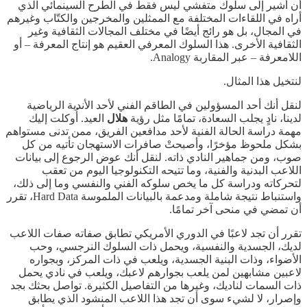
أن أشير إلى سلوك متفشي ليس فقط في الطرح السينمائي الذي
أراه في اللقاءات المختلفة مع الممثلين والمخرجين والكتّاب وغيرهم
في المجال، بل هو رائج أيضًا في مختلف المجالات الثقافية وغير
الثقافية الأخرى. هذا السلوك المعرفي العقيم هو إنتاج المعرفة – أو
اللامعرفة – عبر المقاربة Analogy.
لنتخيل هذا المثال.
لنقل أنك أحد المسؤولين في الطاقم الفني لأحد الأندية الرياضية
لدينا، نادٍ يجلب السعادة، تمامًا مثل رؤية
هلال
العيد. أُوكلت إليك
مهمة دراسة الحالة الفنية لأحد مدافعين الفريق، ممن تدنى مستواهم
بشكل ملحوظ مؤخرًا، وأصبحتْ صافرات الاستهجان تأتيه من كل
صوب، ومن جماهير النادي ذاته. لنقل أنك عوض الرجوع إلى بيانات
اللاعب البدنية والفنية، وما تتيحه التكنولوجيا اليوم من تعقب
لتحركاته ودراسة كل ما يخص سلوكه الفني والنفسي وما إلى ذلك،
واستنباط نتيجة شاملة ومدعمة بالبيانات الملموسة Hard Data، تقرر
أن تمضي في منحى آخر تمامًا.
تقرر أن تجد لاعبًا في الدوري الأمريكي تطابق صفاته صفات اللاعب
لديك، الجسدية والنفسية، ويحمل ذات السلوك النرجسي، وحب
الأضواء، وذات البنية الجسدية، ويلعب في ذات المركز، وبجواره
لاعبين مشابهين لمن يلعب بجوارهم لاعبك، ويلعب في نادي يحمل
ذات السمات لناديك، وغيرها من التفاصيل الكثيرة. تواصل بحثك بجد
وإصرار، لا لشيء سوى أن تجد هذا اللاعب المنشود الذي يطابق