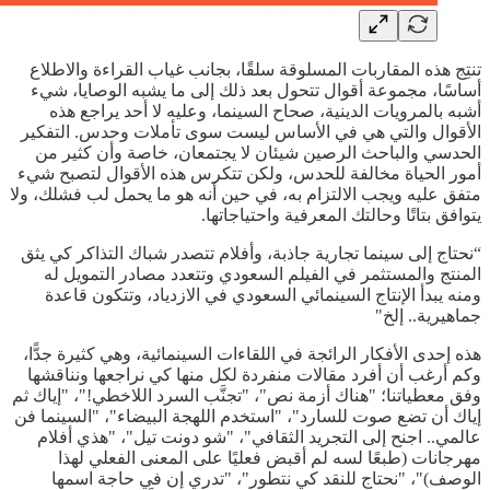
تنتِج هذه المقاربات المسلوقة سلقًا، بجانب غياب القراءة والاطلاع
أساسًا، مجموعة أقوال تتحول بعد ذلك إلى ما يشبه الوصايا، شيء
أشبه بالمرويات الدينية، صحاح السينما، وعليه لا أحد يراجع هذه
الأقوال والتي هي في الأساس ليست سوى تأملات وحدس. التفكير
الحدسي والباحث الرصين شيئان لا يجتمعان، خاصة وأن كثير من
أمور الحياة مخالفة للحدس، ولكن تتكرس هذه الأقوال لتصبح شيء
متفق عليه ويجب الالتزام به، في حين أنه هو ما يحمل لب فشلك، ولا
يتوافق بتاتًا وحالتك المعرفية واحتياجاتها.
“نحتاج إلى سينما تجارية جاذبة، وأفلام تتصدر شباك التذاكر كي يثق
المنتج والمستثمر في الفيلم السعودي وتتعدد مصادر التمويل له
ومنه يبدأ الإنتاج السينمائي السعودي في الازدياد، وتتكون قاعدة
جماهيرية.. إلخ"
هذه إحدى الأفكار الرائجة في اللقاءات السينمائية، وهي كثيرة جدًّا،
وكم أرغب أن أفرد مقالات منفردة لكل منها كي نراجعها ونناقشها
وفق معطياتنا؛ "هناك أزمة نص"، "تجنَّب السرد اللاخطي!"، "إياك ثم
إياك أن تضع صوت للسارد"، "استخدم اللهجة البيضاء"، "السينما فن
عالمي.. اجنح إلى التجريد الثقافي"، "شو دونت تيل"، "هذي أفلام
مهرجانات (طبعًا لسه لم أقبض فعليًا على المعنى الفعلي لهذا
الوصف)"، "نحتاج للنقد كي نتطور"، "تدري إن في حاجة اسمها