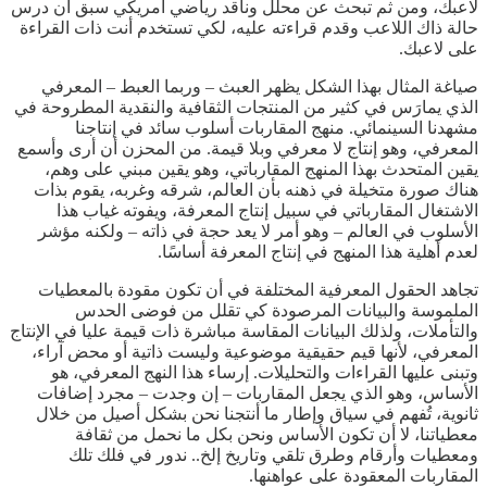
لاعبك، ومن ثم تبحث عن محلل وناقد رياضي أمريكي سبق أن درس
حالة ذاك اللاعب وقدم قراءته عليه، لكي تستخدم أنت ذات القراءة
على لاعبك.
صياغة المثال بهذا الشكل يظهر العبث – وربما العبط – المعرفي
الذي يمارَس في كثير من المنتجات الثقافية والنقدية المطروحة في
مشهدنا السينمائي. منهج المقاربات أسلوب سائد في إنتاجنا
المعرفي، وهو إنتاج لا معرفي وبلا قيمة. من المحزن أن أرى وأسمع
يقين المتحدث بهذا المنهج المقارباتي، وهو يقين مبني على وهم،
هناك صورة متخيلة في ذهنه بأن العالم، شرقه وغربه، يقوم بذات
الاشتغال المقارباتي في سبيل إنتاج المعرفة، ويفوته غياب هذا
الأسلوب في العالم – وهو أمر لا يعد حجة في ذاته – ولكنه مؤشر
لعدم أهلية هذا المنهج في إنتاج المعرفة أساسًا.
تجاهد الحقول المعرفية المختلفة في أن تكون مقودة بالمعطيات
الملموسة والبيانات المرصودة كي تقلل من فوضى الحدس
والتأملات، ولذلك البيانات المقاسة مباشرة ذات قيمة عليا في الإنتاج
المعرفي، لأنها قيم حقيقية موضوعية وليست ذاتية أو محض آراء،
وتبنى عليها القراءات والتحليلات. إرساء هذا النهج المعرفي، هو
الأساس، وهو الذي يجعل المقاربات – إن وجدت – مجرد إضافات
ثانوية، تُفهم في سياق وإطار ما أنتجنا نحن بشكل أصيل من خلال
معطياتنا، لا أن تكون الأساس ونحن بكل ما نحمل من ثقافة
ومعطيات وأرقام وطرق تلقي وتاريخ إلخ.. ندور في فلك تلك
المقاربات المعقودة على عواهنها.