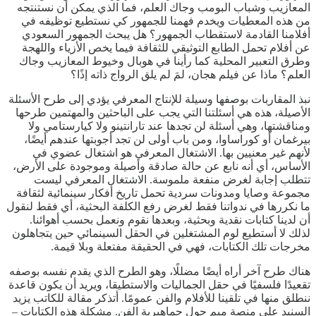
المعازيب وشباب البومب وجاك العلم، فما الذي يمكن أن نستنتجه
من هذه المعطيات ويخدم فهمنا للجمهور كي نستطيع توظيفه في
أفلامنا القادمة لاستقطاب الجمهور؟ هل يبحث الجمهور السعودي
عن أفلام تحمل الطابع التوثيقي للثقافة فيما يخص الأزياء واللهجة
وطرق التعبير المحلية كما رأينا في هوبال وخيوط المعازيب وجاك
العلم؟ ماذا عن فيلم هجان، لمَ لم يلق الرواج ذاته إذًا؟
نبذ المقاربات بوصفها وسيلة للإنتاج المعرفي يؤدي إلى طرح الأسئلة
الأصيلة، هذه هي أسئلتنا التي يجب على الباحثين والمهتمين طرحها
ومناقشتها، وهي أسئلة لن تجدها عند تارانتينو ولا كيارستامي ولا
بيرغمان أو كوراساوا، ومن باب أولى لن تجد أجوبتها عندهم أيضًا،
لأنهم غير معنيين بها. الاشتغال المعرفي هو اشتغال عضوي في
الأساس، أي أنه نابع عن حالة صادقة وأصيلة وموجودة على الأرض،
تتطلب إجابة لغرض منفعة ملموسة. الاشتغال المعرفي ليست
مجموعة وصايا ومدونات سردية تحمل تاريخ أفكار سينمائية لثقافة
ما نكررها في ندواتنا فقط لغرض رفع الكلفة البحثية، أي فقط لنقول
أن لدينا كتابات نقدية وبحثية، وبعدها نقوم ونعمل بحسب أهوائنا.
لذلك لا أستطيع لوم المشتغلين في الحقل السينمائي حين يتجاهلون
مخرجات تلك الكتابات، فهي في الحقيقة مفتعلة وبلا قيمة.
هناك طرح آخر أراه أيضًا مضللًا، وهو الطرح الذي يقدم نفسه بوصفه
تقعيدًا فلسفيًا في حقل الجماليات والاستطيقا، ويريد أن يكون قاعدة
ننطلق منها في تلقينا للأفلام والفن عمومًا. أتذكر مقالة للكاتب يزيد
السنيد على منصة ميم حول جماهيرية الفن. مشكلة هذه الكتابات –