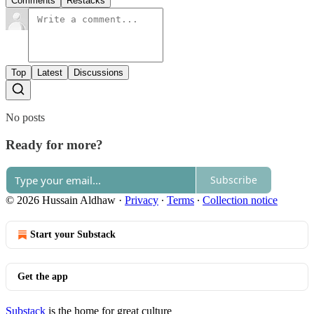
Comments
Restacks
Top
Latest
Discussions
No posts
Ready for more?
Subscribe
© 2026 Hussain Aldhaw
·
Privacy
∙
Terms
∙
Collection notice
Start your Substack
Get the app
Substack
is the home for great culture