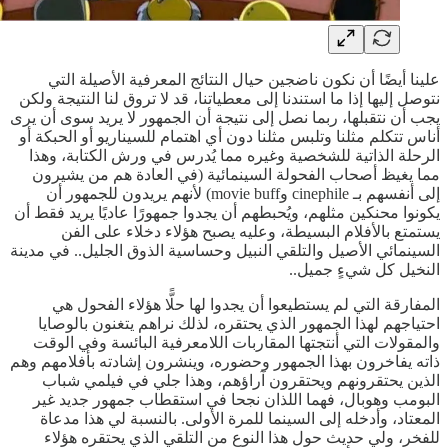
علينا أيضًا أن نكون ناضجين حيال النتائج المعرفية الأصيلة التي
نتوصل إليها إذا ما استندنا إلى معطياتنا، قد لا تروق لنا النتيجة ولكن
يجب أن نتقبلها، ربما نصل إلى نتيجة أن الجمهور لا يريد سوى أن يرى
أناس تتكلم مثلنا وتلبس مثلنا دون أي اهتمام للسيناريو أو الحبكة أو
الرحلة الذاتية للشخصية وغيره مما يُدرس في ورش الكتابة، وهذا
مما يغيظ أصحاب الفحولة السينمائية (في العادة هم من يشيرون
إلى أنفسهم بـ cinephile وmovie buff) لأنهم يريدون للجمهور أن
يكونوا محنكين مثلهم، ويُحبطهم أن يجدوا جمهورًا عاديًا يريد فقط أن
يستمتع بالأفلام البسيطة، وعليه يصبح هؤلاء دخلاء على الفن
السينمائي الأصيل والتلقي النبيل وحساسية الذوق الجليل.. في مدينة
النخيل كل شيءٍ جميل..
المفارقة التي لم يستطيعوا أن يجدوا لها حلًّا هؤلاء الفحول هي
احتياجهم لهذا الجمهور الذي يحتقره، لذلك نراهم يتغنون بالوصايا
والمقولات التي أنتجتها المقاربات اللامعرفية البائسة وفي الوقت
ذاته يفاخرون بهذا الجمهور وحضوره، وينشرون إشادته بأفلامهم وهم
الذين يحتقرونهم ويحتقرون آراؤهم، وهذا جلي في فيلمي شباب
البومب وهوبال، فهما اللذان نجحا في استقطاب جمهور جديد غير
المعتاد، وأدخله إلى السينما للمرة الأولى. بالنسبة لي هذا مدعاة
للفخر، ولي حديث حول هذا النوع من التلقي الذي يحتقره هؤلاء