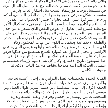
والتي دائما تكون موجودة في الأعمال المكتوبة بشكل ممتاز ولكن
على نحو مخفي، كثيمات تسير تحت السطح. على سبيل المثال، نرى
في مسلسل بوجاك هورسمان ثيمات مثل احتقار الذات ونراها
مؤسسة بشكل معرفي عميق يخضع لمدونات الطب النفسي، أو كما
نرى في بيتر كول سول كيف يحاول "جيمي" الحصول على تقدير
أخيه الناجح أكاديميا ووظيفيا ضمن الحقل المعرفي ذاته، كذلك الأمر
مع بطلة فليباغ التي تحاول أن تعوض النقص الذي تشعر به من خلال
الجنس. ليس بالضرورة أن تكون المادة الثقافية من خلال الدواخل
النفسية، قد تكون ضمن حقول معرفية وفكرية أخرى تتعلق بالجندر
والطبقة الاجتماعية ودينمايات القوى بين فئات المجتمع، وكان
لخيوط المعازيب فرصة جيدة لذلك، فقد رأينا بو عيسى الذي يشتري
الأراضي والنخيل كأصول له، كموارد للإنتاج يستطيع من خلالها فرض
سيطرته على الطبقة العاملة والفلاحين. للمنطقة تاريخ حافل في
هذا الموضوع، تاريخ الإقطاع، وكان كل شيء مهيأ لإرساء شخصية بو
عيسى والحبكة الدرامية معرفيا وثقافيا من هذا الباب، ولكن تم
تهميشه بالكامل.
الكتابة الجيدة لشخصيات العمل الدرامي هي إحدى أعمدة نجاحه،
ولكن حين نرى جميع شخصيات العمل بدون استثناء لم تتغير أبدا منذ
الحلقة الأولى إلى نهاية المسلسل، بو عيسى شرير طوال العمل وبو
موسى المعزب الطيب طوال العمل كذلك، والأمر ذاته مع بقية
الشخصيات من رويشد إلى جاسم وفرحان وبقية الصبية وبدرية
ومعتوق وبو أحمد، والتغيير الذي أقصده ليس ذلك المتعلق بالحبكة
وإنما ما يسمى بالكاركتر آرك (الرحلة الذاتية للشخصيات)، حيث