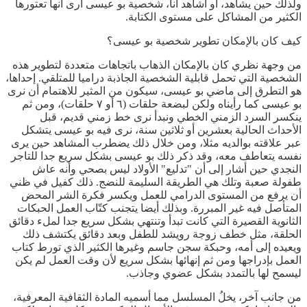
ولذلك حين يشاهد، أو أشاهد أنا، شخصية بو عيسى أرى أنها تعتورها
الكثير من المشاكل على مستوى الكتابة.
كيف كان بالإمكان تطوير شخصية بو عيسى؟
من وجهة نظري كان بالإمكان الذهاب باتجاهات متعددة لتطوير هذه
الشخصية التي تحمل قابلية الشخصية الجاذبة دراميا للمتلقي. إحداها،
هو التطرق إلى ماضي بو عيسى، سيكون من المثير للاهتمام أن نرى
بو عيسى كما رأيناه ولكن لبضعة حلقات (٦ أو ٧ حلقات)، ومن ثم
ينكسر السرد الزمني الخطي ونبدأ نرى خط زمني قديم، قبل
الأحداث الحالية بعشرين أو ثلاثين سنة، نرى فيه بو عيسى يتشكل
عبر علاقته بوالديه مثلا، ومن خلال ذلك يضطرب المشاهد حين يرى
نفسه يتعاطف معه، وقد ذكر ذلك بو عيسى بشكل سريع جدا للتاجر
النجدي حين أشار إلى أن "تدليع" الأولاد ليس بصحي وأنه عاش
طفولة صعبة وتلك هي الطريقة السليمة للنضج. ذلك كفيل في ظني
أن يرفع من المستوى الدرامي للعمل ويكسر فكرة الشر المحض
المتأصل فيه غير المبررة. وبذلك أيضا يتجنب كتّاب العمل الحبكات
الثانوية القصيرة التي كانت تبدأ وتنتهي بشكل سريع جدا لملء دقائق
الحلقة، مثل خطف زوجة رويشد للطفل وبعد دقائق يكتشف ذلك
ويعيده إلى أمه، وحبكة سجن جاسم وغيرها الكثير الذي تورط كتاب
العمل بإدراجها ومن ثم إنهائها بشكل سريع لأن وقت العمل لم يكن
ليسمح لها بالتمدد بشكل عضوي وجاذب.
من جانب آخر، يخلُ المسلسل مما أسميه المادة الثقافية المعرفية،