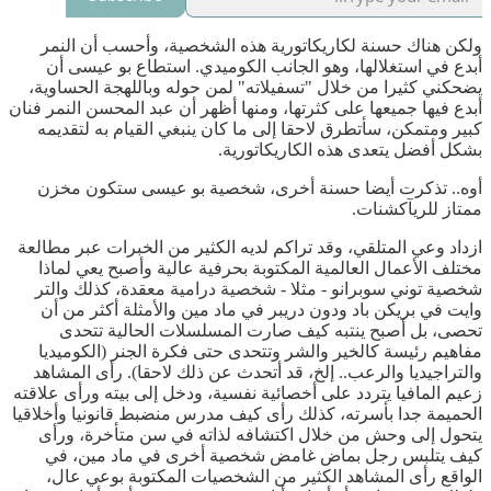
ولكن هناك حسنة لكاريكاتورية هذه الشخصية، وأحسب أن النمر
أبدع في استغلالها، وهو الجانب الكوميدي. استطاع بو عيسى أن
يضحكني كثيرا من خلال "تسفيلاته" لمن حوله وباللهجة الحساوية،
أبدع فيها جميعها على كثرتها، ومنها أظهر أن عبد المحسن النمر فنان
كبير ومتمكن، سأتطرق لاحقا إلى ما كان ينبغي القيام به لتقديمه
بشكل أفضل يتعدى هذه الكاريكاتورية.
أوه.. تذكرت أيضا حسنة أخرى، شخصية بو عيسى ستكون مخزن
ممتاز للريآكشنات.
ازداد وعي المتلقي، وقد تراكم لديه الكثير من الخبرات عبر مطالعة
مختلف الأعمال العالمية المكتوبة بحرفية عالية وأصبح يعي لماذا
شخصية توني سوبرانو - مثلا - شخصية درامية معقدة، كذلك والتر
وايت في بريكن باد ودون دريبر في ماد مين والأمثلة أكثر من أن
تحصى، بل أصبح ينتبه كيف صارت المسلسلات الحالية تتحدى
مفاهيم رئيسة كالخير والشر وتتحدى حتى فكرة الجنر (الكوميديا
والتراجيديا والرعب.. إلخ، قد أتحدث عن ذلك لاحقا). رأى المشاهد
زعيم المافيا يتردد على أخصائية نفسية، ودخل إلى بيته ورأى علاقته
الحميمة جدا بأسرته، كذلك رأى كيف مدرس منضبط قانونيا وأخلاقيا
يتحول إلى وحش من خلال اكتشافه لذاته في سن متأخرة، ورأى
كيف يتلبس رجل بماض غامض شخصية أخرى في ماد مين، في
الواقع رأى المشاهد الكثير من الشخصيات المكتوبة بوعي عال،