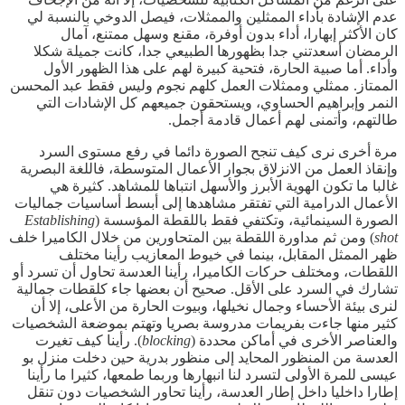
عدم الإشادة بأداء الممثلين والممثلات، فيصل الدوخي بالنسبة لي
كان الأكثر إبهارا، أداء بدون أوفرة، مقنع وسهل ممتنع، آمال
الرمضان أسعدتني جدا بظهورها الطبيعي جدا، كانت جميلة شكلا
وأداء. أما صبية الحارة، فتحية كبيرة لهم على هذا الظهور الأول
الممتاز. ممثلي وممثلات العمل كلهم نجوم وليس فقط عبد المحسن
النمر وإبراهيم الحساوي، ويستحقون جميعهم كل الإشادات التي
طالتهم، وأتمنى لهم أعمال قادمة أجمل.
مرة أخرى نرى كيف تنجح الصورة دائما في رفع مستوى السرد
وإنقاذ العمل من الانزلاق بجوار الأعمال المتوسطة، فاللغة البصرية
غالبا ما تكون الهوية الأبرز والأسهل انتباها للمشاهد. كثيرة هي
الأعمال الدرامية التي تفتقر مشاهدها إلى أبسط أساسيات جماليات
الصورة السينمائية، وتكتفي فقط باللقطة المؤسسة (
Establishing
shot
) ومن ثم مداورة اللقطة بين المتحاورين من خلال الكاميرا خلف
ظهر الممثل المقابل، بينما في خيوط المعازيب رأينا مختلف
اللقطات، ومختلف حركات الكاميرا، رأينا العدسة تحاول أن تسرد أو
تشارك في السرد على الأقل. صحيح أن بعضها جاء كلقطات جمالية
لنرى بيئة الأحساء وجمال نخيلها، وبيوت الحارة من الأعلى، إلا أن
كثير منها جاءت بفريمات مدروسة بصريا وتهتم بموضعة الشخصيات
والعناصر الأخرى في أماكن محددة (
blocking
). رأينا كيف تغيرت
العدسة من المنظور المحايد إلى منظور بدرية حين دخلت منزل بو
عيسى للمرة الأولى لتسرد لنا انبهارها وربما طمعها، كثيرا ما رأينا
إطارا داخليا داخل إطار العدسة، رأينا تحاور الشخصيات دون تنقل