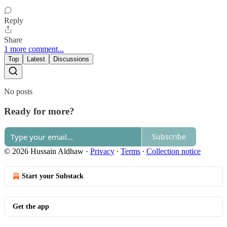
Reply
Share
1 more comment...
Top
Latest
Discussions
No posts
Ready for more?
Subscribe
© 2026 Hussain Aldhaw
·
Privacy
∙
Terms
∙
Collection notice
Start your Substack
Get the app