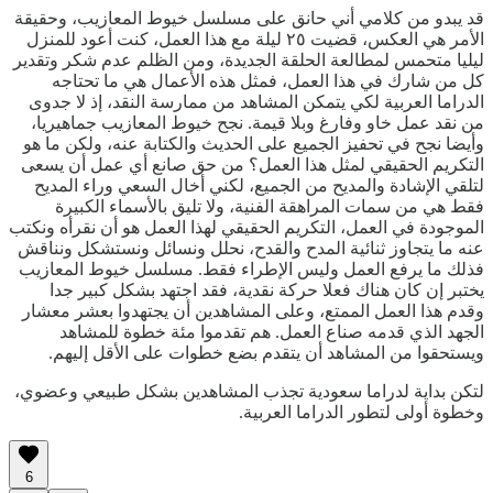
قد يبدو من كلامي أني حانق على مسلسل خيوط المعازيب، وحقيقة
الأمر هي العكس، قضيت ٢٥ ليلة مع هذا العمل، كنت أعود للمنزل
ليليا متحمس لمطالعة الحلقة الجديدة، ومن الظلم عدم شكر وتقدير
كل من شارك في هذا العمل، فمثل هذه الأعمال هي ما تحتاجه
الدراما العربية لكي يتمكن المشاهد من ممارسة النقد، إذ لا جدوى
من نقد عمل خاو وفارغ وبلا قيمة. نجح خيوط المعازيب جماهيريا،
وأيضا نجح في تحفيز الجميع على الحديث والكتابة عنه، ولكن ما هو
التكريم الحقيقي لمثل هذا العمل؟ من حق صانع أي عمل أن يسعى
لتلقي الإشادة والمديح من الجميع، لكني أخال السعي وراء المديح
فقط هي من سمات المراهقة الفنية، ولا تليق بالأسماء الكبيرة
الموجودة في العمل، التكريم الحقيقي لهذا العمل هو أن نقرأه ونكتب
عنه ما يتجاوز ثنائية المدح والقدح، نحلل ونسائل ونستشكل ونناقش
فذلك ما يرفع العمل وليس الإطراء فقط. مسلسل خيوط المعازيب
يختبر إن كان هناك فعلا حركة نقدية، فقد اجتهد بشكل كبير جدا
وقدم هذا العمل الممتع، وعلى المشاهدين أن يجتهدوا بعشر معشار
الجهد الذي قدمه صناع العمل. هم تقدموا مئة خطوة للمشاهد
ويستحقوا من المشاهد أن يتقدم بضع خطوات على الأقل إليهم.
لتكن بداية لدراما سعودية تجذب المشاهدين بشكل طبيعي وعضوي،
وخطوة أولى لتطور الدراما العربية.
6