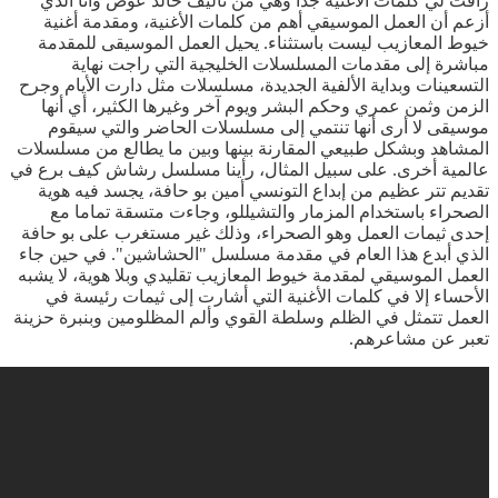
راقت لي كلمات الأغنية جدا وهي من تأليف خالد عوض وأنا الذي
أزعم أن العمل الموسيقي أهم من كلمات الأغنية، ومقدمة أغنية
خيوط المعازيب ليست باستثناء. يحيل العمل الموسيقى للمقدمة
مباشرة إلى مقدمات المسلسلات الخليجية التي راجت نهاية
التسعينات وبداية الألفية الجديدة، مسلسلات مثل دارت الأيام وجرح
الزمن وثمن عمري وحكم البشر ويوم آخر وغيرها الكثير، أي أنها
موسيقى لا أرى أنها تنتمي إلى مسلسلات الحاضر والتي سيقوم
المشاهد وبشكل طبيعي المقارنة بينها وبين ما يطالع من مسلسلات
عالمية أخرى. على سبيل المثال، رأينا مسلسل رشاش كيف برع في
تقديم تتر عظيم من إبداع التونسي أمين بو حافة، يجسد فيه هوية
الصحراء باستخدام المزمار والتشيللو، وجاءت متسقة تماما مع
إحدى ثيمات العمل وهو الصحراء، وذلك غير مستغرب على بو حافة
الذي أبدع هذا العام في مقدمة مسلسل "الحشاشين". في حين جاء
العمل الموسيقي لمقدمة خيوط المعازيب تقليدي وبلا هوية، لا يشبه
الأحساء إلا في كلمات الأغنية التي أشارت إلى ثيمات رئيسة في
العمل تتمثل في الظلم وسلطة القوي وألم المظلومين وبنبرة حزينة
تعبر عن مشاعرهم.