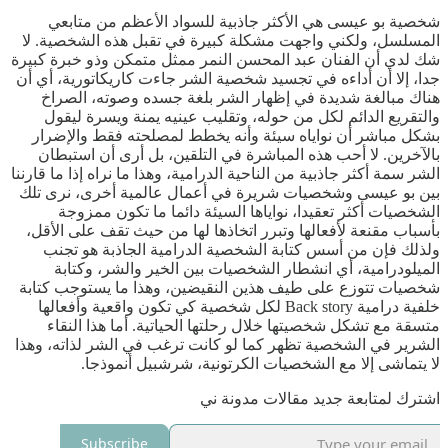
شخصية بو عيسى هي الأكثر جاذبية للسواد الأعظم من متابعي
المسلسل، ولكني واجهت مشكلة كبيرة في تقبل هذه الشخصية. لا
شك لدي أن الفنان عبد المحسن النمر ممثل متمكن وذو خبرة كبيرة
جدا، إلا أن أداءه في تجسيد شخصية الشر جاءت كاريكاتورية، أي أن
هناك مبالغة شديدة في إظهار الشر بلغة جسده وصوته، الصراخ
والتقريع الدائم لكل من حوله، وتقليب عينيه يمنة ويسرة ليقول
بشكل مباشر أن نواياه سيئة وأنه يخطط لمصلحته فقط والإضرار
بالآخرين. لا أحب هذه المباشرة في التلقين، بل أرى أن استبطان
الشر سمة أكثر جاذبية من الناحية الدرامية، وهذا ما نراه إذا ما قارننا
بين بو عيسى وشخصيات شريرة في أعمال عالمية أخرى، نرى تلك
الشخصيات أكثر تعقيدا، نواياها السيئة دائما ما تكون ممزوجة
بأسباب مقنعة لأفعالها وتبرر اتخاذها لها من حيث تقف على الأقل،
ولذلك فإن من أسس كتابة الشخصية الدرامية الجاذبة هو تجنب
الميلودرامية، أي انشطار الشخصيات بين الخير والشر، وكتابة
شخصيات تتوزع على طيف هذين النقيضين، وهذا ما يستوجب كتابة
خلفية درامية Back story لكل شخصية كي تكون واقعية وأفعالها
متسقة مع تشكل شخصيتها خلال رحلتها الحياتية. أما هذا النقاء
الشرير في الشخصية تظهر كما لو كانت ترغب في الشر لذاته، وهذا
لا يتماشى إلا مع الشخصيات الكرتونية، شرشبيل أنموذجا.
اشترك لمتابعة جديد مقالات مدونة ني
Subscribe