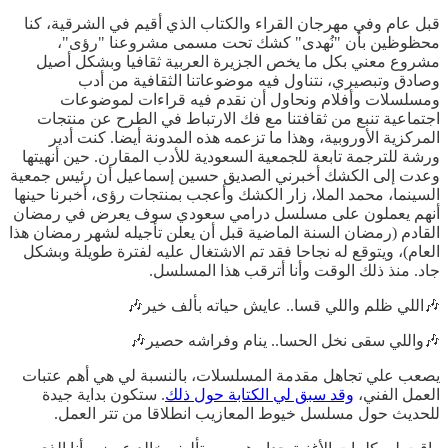
قبل عام وفي مهرجان القراء والكتاب الذي أقيم في الشرقية، كنا
محظوظين بأن "نُهدى" كشك تحت مسمى مشروعنا "رؤى"،
مشروع معني بكل ما يخص الجزيرة العربية ثقافيا وبشكل أصيل
وصادق وتبصيري، نتناول فيه موضوعاتنا الثقافية من أدب
ومسلسلات وأفلام ونحاول أن نقدم فيه قراءات لموضوعات
اجتماعية تنبع من ثقافتنا مع فك الارتباط في الطرح عن منتجات
المركزية الأوروبية، وهذا ما تزعمه هذه المدونة أيضا. كنت أدير
ورشة للترجمة تابعة للجمعية السعودية للأدب المقارن. حين أنهيتها
وعدت إلى الكشك أخبرني الصديق حسين إسماعيل أن رئيس جمعية
السينما، محمد الملا، زار الكشك وأعجب بمنتجات رؤى، أخبرنا حينها
أنهم يعملون على مسلسل درامي سعودي سوف يعرض في رمضان
القادم (رمضان السنة الماضية قبل أن يعلن تأجيله لشهر رمضان هذا
العام)، ويتوقع له نجاحا فقد تم الاشتغال عليه لفترة طويلة وبشكل
جاد. منذ ذلك الوقت وأنا أترقب هذا المسلسل.
🎶اللي ظلم واللي قسا.. عايش حياته بألف خير🎶
🎶واللي سقى نخل الحسا.. ينام وفراشه حصير🎶
يصعب علي تجاهل مقدمة المسلسلات، بالنسبة لي هي أهم عتبات
العمل الفني،
وقد سبق لي الكتابة حول ذلك
. ستكون بداية جيدة
للحديث حول مسلسل خيوط المعازيب انطلاقا من تتر العمل.