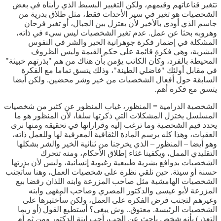
تتغير قناعاتهم وقيمهم، ولكن التغيير البسيط الذي رأيناه في بعض
الشخصيات هو تغير في سير الأحداث فقط، مثل طلاق بدرية من
جاسم الذي أودى بالأخير لأن يعتزل بين الجبال، أو تغير فرحان
وهروبه بحثا عن عمل. عدم تغير الشخصيات ليس سيء في ذاته،
المشكلة في إضمار فكرة جوهرانية الخير والشر في النفوس
البشرية، وهي فكرة قائمة على حكم القيمة وليس الظروف
المحيطة بالفرد، وكأن الكاتب يؤمن بأن هناك من هم "بذرتهم خبيثة"
في مقابل أولئك "فاضلي الطينة"، وذلك يتسق تماما مع الفكرة
السابقة حول أفعال الشخصيات من خير وشر محضين. ولكن أيضا
يتسق مع فكرة أهم.
الشخصية الدرامية = المنظور، غياب المنظور عن كثير من شخصيات
المسلسل يختزل المشكلات التي ذكرتها سلفا، لأن المنظور هو ما
يحدد قيم الشخصية وما ترغب إليه وقراراتها في تحقيقه ومنها نرى
العقبات، وهذا كله يرسم المادة الثقافية المعرفية لها وللعمل ذاته،
وهو أيضا – المنظور – الذي يخرجنا من ثنائية الخير والشر بشكلها
التقليدي الممل، ويكفينا غثاء إطلاق الأحكام، ومنه تتحرك
الشخصيات بدوافع بشرية طبيعية رغبوية إنسانية، وليس لأن بذرتها
حسنة أو سيئة. حين نلقي نظرة على شخصيات العمل، وهنا سأتجنب
الشخصيات الهامشية مثل صاحب المزرعة وابنه اللذان رفضا بيع
المزرعة لأبو عيسى والدكتور المصري وصاحب المقهى وابنه
وغيرهم لتجنب فرض الفكرة على العمل، ولكن سأختبرها على
الشخصيات الرئيسة. معتوق.. وش يبغى؟ أستطيع القول (أو ربما
التعذر) بأنه شخص باحث عن الحب، أحب ابنة الدكتور ومن ثم أم