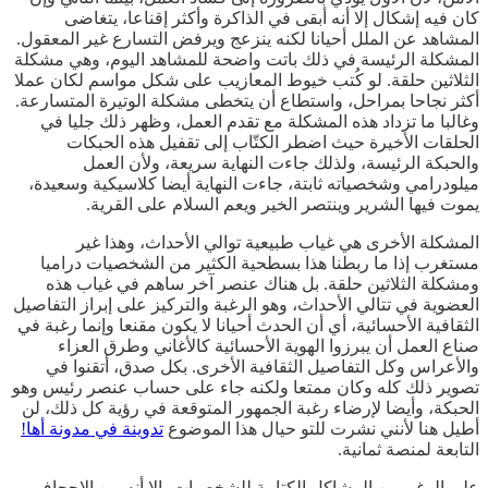
كان فيه إشكال إلا أنه أبقى في الذاكرة وأكثر إقناعا، يتغاضى
المشاهد عن الملل أحيانا لكنه ينزعج ويرفض التسارع غير المعقول.
المشكلة الرئيسة في ذلك باتت واضحة للمشاهد اليوم، وهي مشكلة
الثلاثين حلقة. لو كُتب خيوط المعازيب على شكل مواسم لكان عملا
أكثر نجاحا بمراحل، واستطاع أن يتخطى مشكلة الوتيرة المتسارعة.
وغالبا ما تزداد هذه المشكلة مع تقدم العمل، وظهر ذلك جليا في
الحلقات الأخيرة حيث اضطر الكتّاب إلى تقفيل هذه الحبكات
والحبكة الرئيسة، ولذلك جاءت النهاية سريعة، ولأن العمل
ميلودرامي وشخصياته ثابتة، جاءت النهاية أيضا كلاسيكية وسعيدة،
يموت فيها الشرير وينتصر الخير ويعم السلام على القرية.
المشكلة الأخرى هي غياب طبيعية توالي الأحداث، وهذا غير
مستغرب إذا ما ربطنا هذا بسطحية الكثير من الشخصيات دراميا
ومشكلة الثلاثين حلقة. بل هناك عنصر آخر ساهم في غياب هذه
العضوية في تتالي الأحداث، وهو الرغبة والتركيز على إبراز التفاصيل
الثقافية الأحسائية، أي أن الحدث أحيانا لا يكون مقنعا وإنما رغبة في
صناع العمل أن يبرزوا الهوية الأحسائية كالأغاني وطرق العزاء
والأعراس وكل التفاصيل الثقافية الأخرى. بكل صدق، أتقنوا في
تصوير ذلك كله وكان ممتعا ولكنه جاء على حساب عنصر رئيس وهو
الحبكة، وأيضا لإرضاء رغبة الجمهور المتوقعة في رؤية كل ذلك، لن
أطيل هنا لأنني نشرت للتو حيال هذا الموضوع
تدوينة في مدونة أها!
التابعة لمنصة ثمانية.
على الرغم من المشاكل الكتابية للشخصيات، إلا أنه من الإجحاف