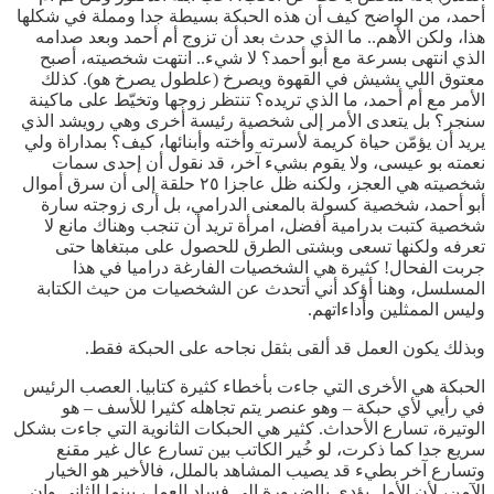
أحمد، من الواضح كيف أن هذه الحبكة بسيطة جدا ومملة في شكلها
هذا، ولكن الأهم.. ما الذي حدث بعد أن تزوج أم أحمد وبعد صدامه
الذي انتهى بسرعة مع أبو أحمد؟ لا شيء.. انتهت شخصيته، أصبح
معتوق اللي يشيش في القهوة ويصرخ (علطول يصرخ هو). كذلك
الأمر مع أم أحمد، ما الذي تريده؟ تنتظر زوجها وتخيّط على ماكينة
سنجر؟ بل يتعدى الأمر إلى شخصية رئيسة أخرى وهي رويشد الذي
يريد أن يؤمّن حياة كريمة لأسرته وأخته وأبنائها، كيف؟ بمداراة ولي
نعمته بو عيسى، ولا يقوم بشيء آخر، قد نقول أن إحدى سمات
شخصيته هي العجز، ولكنه ظل عاجزا ٢٥ حلقة إلى أن سرق أموال
أبو أحمد، شخصية كسولة بالمعنى الدرامي، بل أرى زوجته سارة
شخصية كتبت بدرامية أفضل، امرأة تريد أن تنجب وهناك مانع لا
تعرفه ولكنها تسعى وبشتى الطرق للحصول على مبتغاها حتى
جربت الفحال! كثيرة هي الشخصيات الفارغة دراميا في هذا
المسلسل، وهنا أؤكد أني أتحدث عن الشخصيات من حيث الكتابة
وليس الممثلين وأداءاتهم.
وبذلك يكون العمل قد ألقى بثقل نجاحه على الحبكة فقط.
الحبكة هي الأخرى التي جاءت بأخطاء كثيرة كتابيا. العصب الرئيس
في رأيي لأي حبكة – وهو عنصر يتم تجاهله كثيرا للأسف – هو
الوتيرة، تسارع الأحداث. كثير هي الحبكات الثانوية التي جاءت بشكل
سريع جدا كما ذكرت، لو خُير الكاتب بين تسارع عال غير مقنع
وتسارع آخر بطيء قد يصيب المشاهد بالملل، فالأخير هو الخيار
الآمن، لأن الأول يؤدي بالضرورة إلى فساد العمل، بينما الثاني وإن